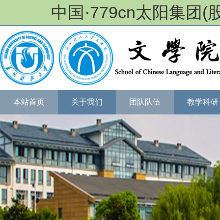
中国·779cn太阳集团(股份)
本站首页
关于我们
团队队伍
教学科研