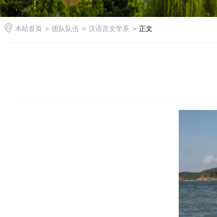
本站首页
>
团队队伍
>
汉语言文学系
>
正文