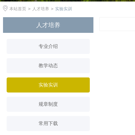
本站首页
>
人才培养
>
实验实训
人才培养
专业介绍
教学动态
实验实训
规章制度
常用下载