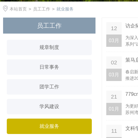
本站首页
>
员工工作
>
就业服务
员工工作
访企
12
为深入
03月
系列“
规章制度
策马
02
日常事务
春启新
03月
推进2
团学工作
77
21
​为更
学风建设
01月
苏州湾
就业服务
文科
11