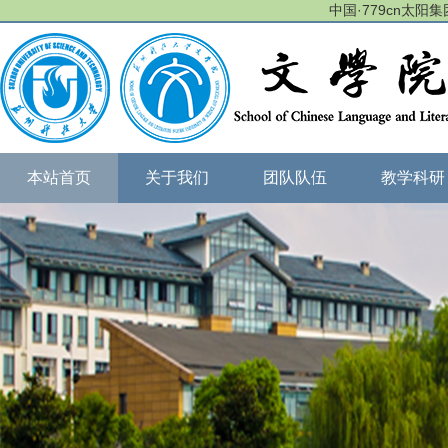
中国·779cn太阳集团(
本站首页
关于我们
团队队伍
教学科研