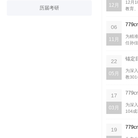
​12
12月
历届考研
教育、
77
06
为精
11月
任孙佳
锚定目
22
为深入
05月
教30
779
17
为深入
03月
104
77
19