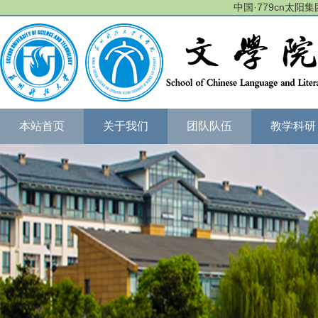
中国·779cn太阳集团(
本站首页
关于我们
团队队伍
教学科研