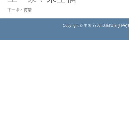
下一条：
何清
Copyright © 中国·779cn太阳集团(股份)有限公