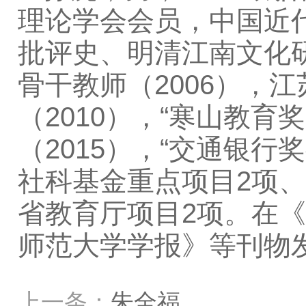
理论学会会员，中国近
批评史、明清江南文化研
骨干教师（2006），
（2010），“寒山教育奖
（2015），“交通银行
社科基金重点项目2项、
省教育厅项目2项。在
师范大学学报》等刊物发
上一条：
朱全福