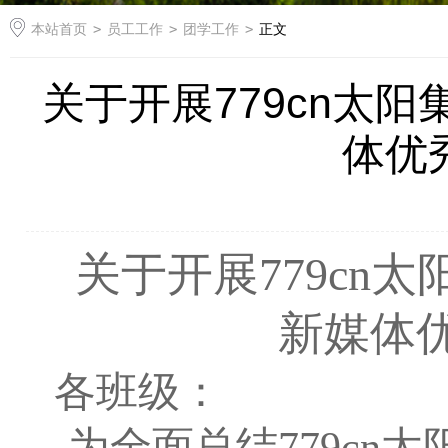
本站首页
>
员工工作
>
团学工作
>
正文
关于开展779cn太
体优
关于开展779cn太
新媒体
各
班级
：
为全面总结779c