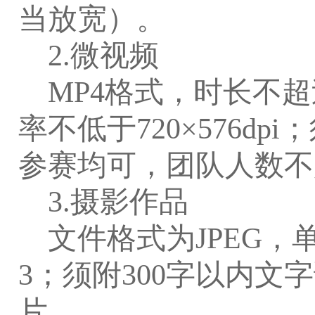
当放宽）。
2.
微视频
MP4
格式，时长不超
率不低于
720×576dpi
；
参赛均可，团队人数不
3.
摄影作品
文件格式为
JPEG
，
3
；须附
300
字以内文字
片。