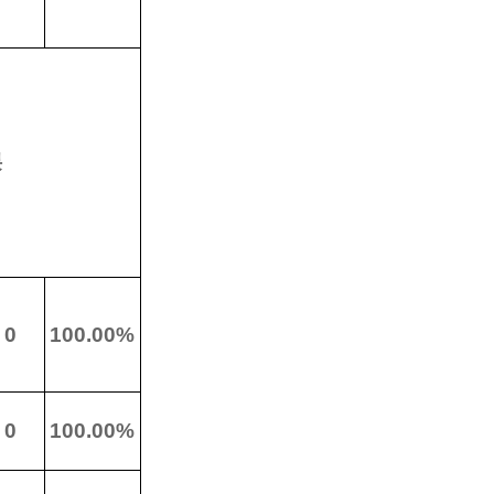
课
0
100.00%
0
100.00%