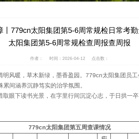
779cn太阳集团第5-6周常规检日常考勤
太阳集团第5-6周常规检查周报查周报
作者：
时间：2026-04-12
点击数：
明风暖，草木新绿，墨香盈园。779cn太阳集团员
铢累间涵养沉静笃实的治学氛围。
惜取眼下读书光景，在字里行间沉淀心志，于日拱一卒
779cn太阳集团第五周查课情况