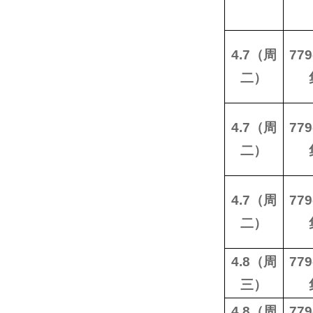
4.7（周
77
二）
4.7（周
77
二）
4.7（周
77
二）
4.8（周
77
三）
4.8（周
77