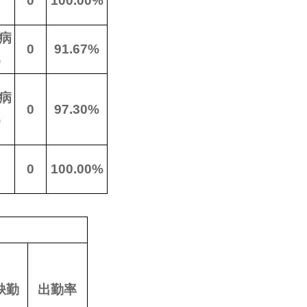
0
100.00%
（病
0
91.67%
）
（病
0
97.30%
）
0
100.00%
缺勤
出勤率