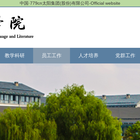
中国·779cn太阳集团(股份)有限公司-Official website
教学科研
员工工作
人才培养
党群工作