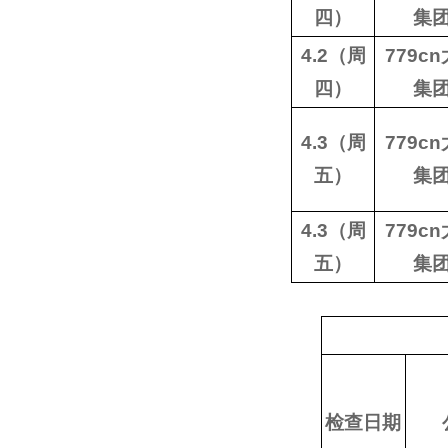
四）
集
4.2（周
779c
四）
集
4.3（周
779c
五）
集
4.3（周
779c
五）
集
检查日期