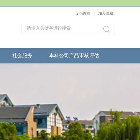
设为首页
|
加入收藏
社会服务
本科公司产品审核评估