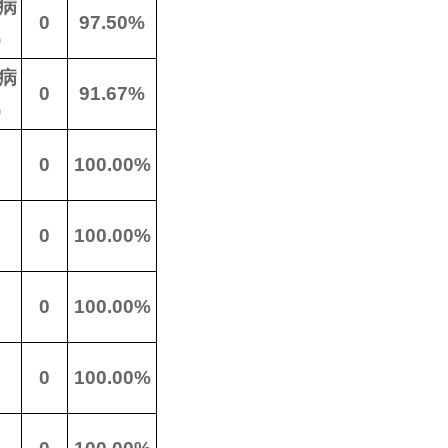
（病
0
97.50%
）
（病
0
91.67%
）
0
100.00%
0
100.00%
0
100.00%
0
100.00%