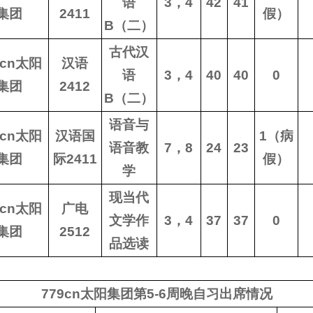
语
3，4
42
41
集团
2411
假）
B（二）
古代汉
9cn太阳
汉语
语
3，4
40
40
0
集团
2412
B（二）
语音与
9cn太阳
汉语国
1（病
语音教
7，8
24
23
集团
际2411
假）
学
现当代
9cn太阳
广电
文学作
3，4
37
37
0
集团
2512
品选读
779cn太阳集团第5-6周晚自习出席情况