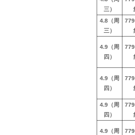
三）
4.8（周
77
三）
4.9（周
77
四）
4.9（周
77
四）
4.9（周
77
四）
4.9（周
77