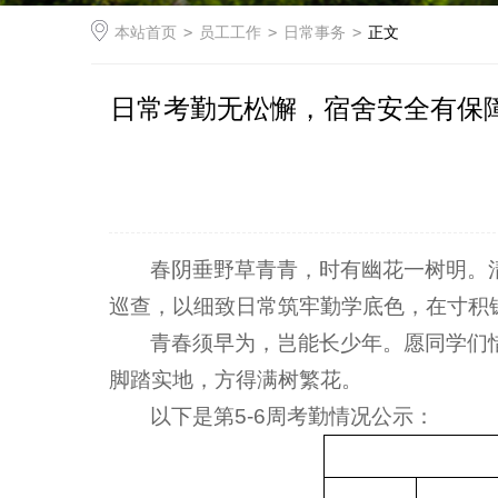
本站首页
>
员工工作
>
日常事务
>
正文
日常考勤无松懈，宿舍安全有保障丨
春阴垂野草青青，时有幽花一树明。清
巡查，以细致日常筑牢勤学底色，在寸积
青春须早为，岂能长少年。愿同学们
脚踏实地，方得满树繁花。
以下是第5-6周考勤情况公示：