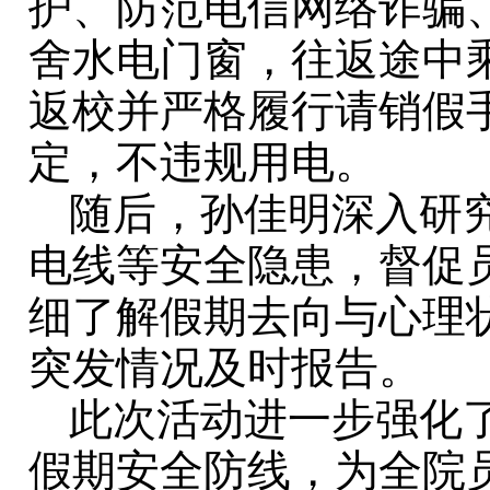
护、防范电信网络诈骗
舍水电门窗，往返途中
返校并严格履行请销假
定，不违规用电。
随后，孙佳明深入研
电线等安全隐患，督促
细了解假期去向与心理
突发情况及时报告。
此次活动进一步强化
假期安全防线，为全院