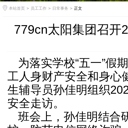
本站首页
>
员工工作
>
日常事务
>
正文
779cn太阳集团召开
为落实学校“五一”假
工人身财产安全和身心健
生辅导员孙佳明组织20
安全走访。
班会上，孙佳明结合