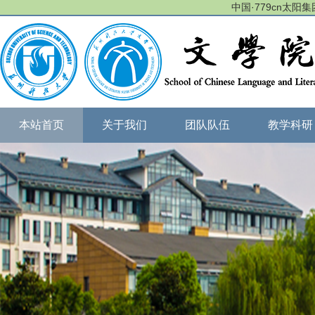
中国·779cn太阳集团(
本站首页
关于我们
团队队伍
教学科研