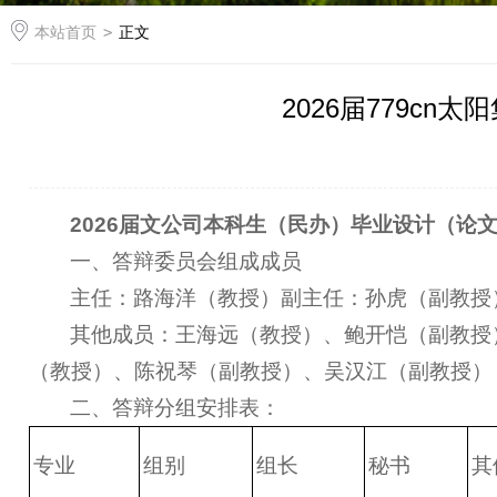
本站首页
>
正文
2026届779c
2026
届
文
公司本科生（民办）毕业设计（论
一、答辩委员会组成成员
主任：路海洋（教授）副主任：孙虎（副教授
其他成员：王海远（教授）、鲍开恺（副教授
（教授）、陈祝琴（副教授）、吴汉江（副教授）
二、答辩分组安排表：
专业
组别
组长
秘书
其