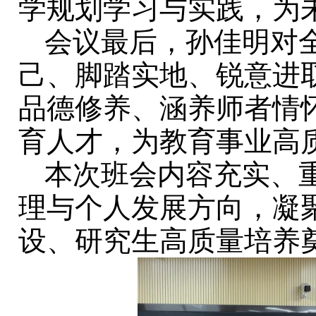
学规划学习与实践，为
会议最后，孙佳明对
己、脚踏实地、锐意进
品德修养、涵养师者情
育人才，为教育事业高
本次班会内容充实、
理与个人发展方向，凝
设、研究生高质量培养