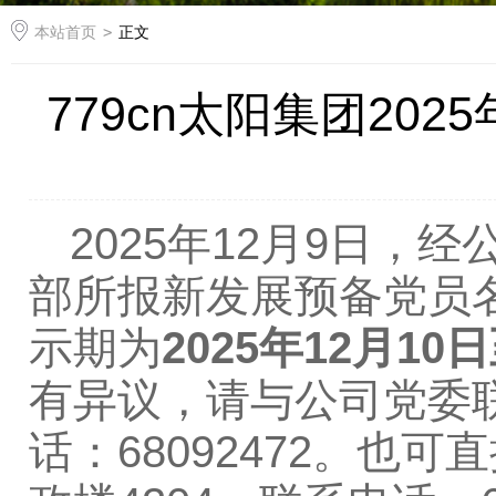
本站首页
>
正文
779cn太阳集团2
2025年12月9日
部所报新发展预备党员
示期为
202
5
年1
2
月
10
日
有异议，请与公司党委联
话：68092472。