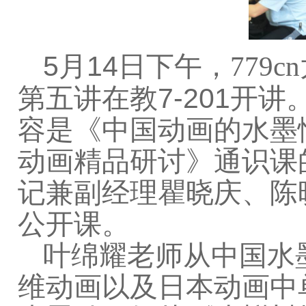
5
14
月
日下午，779
7-201
第五讲在教
开讲
容是《中国动画的水墨
动画精品研讨》通识课
记兼副经理瞿晓庆、陈
公开课。
叶绵耀老师从中国水
维动画以及日本动画中