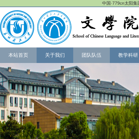
中国·779cn太阳集团(
本站首页
关于我们
团队队伍
教学科研