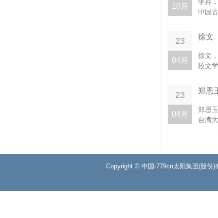
李昇，
10月
中国古
徐文
23
徐文，
04月
较文学
郑恩
23
​郑恩
04月
台湾大
Copyright © 中国·779cn太阳集团(股份)有限公