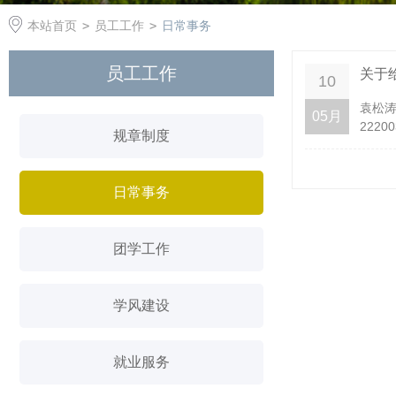
本站首页
>
员工工作
>
日常事务
员工工作
关于
10
袁松涛
05月
222
规章制度
日常事务
团学工作
学风建设
就业服务