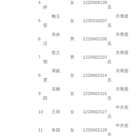
4
女
1220304139
婷
员
鲍玉
共青团
5
女
1220310207
莹
员
张炎
共青团
6
男
1220602105
汉
员
曾之
共青团
7
男
1220602110
朔
员
周妮
共青团
8
女
1220602114
雯
员
吴晓
共青团
9
女
1220602115
阳
员
中共党
10
王琪
女
1220602127
员
中共党
11
朱国
女
1220602128
员