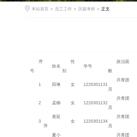
本站首页
>
员工工作
>
历届考研
>
正文
序
性
政治面
姓名
学号
号
别
貌
共青团
1
田琳
女
1220301131
员
共青团
2
孟柳
女
1220301132
员
黄延
共青团
3
女
1220301134
萍
员
夏小
共青团