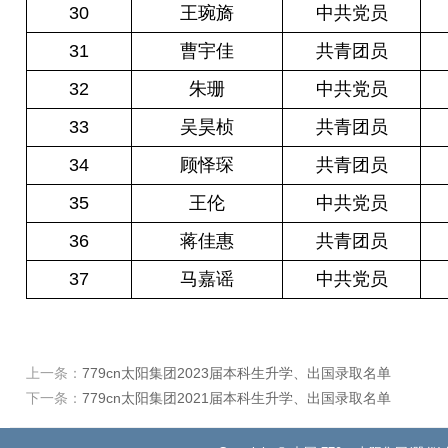
30
王琬旖
中共党员
31
曹宇佳
共青团员
32
朱珊
中共党员
33
吴昊桢
共青团员
34
顾怿琛
共青团员
35
王伦
中共党员
36
蒋佳惠
共青团员
37
马嘉谣
中共党员
上一条：
779cn太阳集团2023届本科生升学、出国录取名单
下一条：
779cn太阳集团2021届本科生升学、出国录取名单