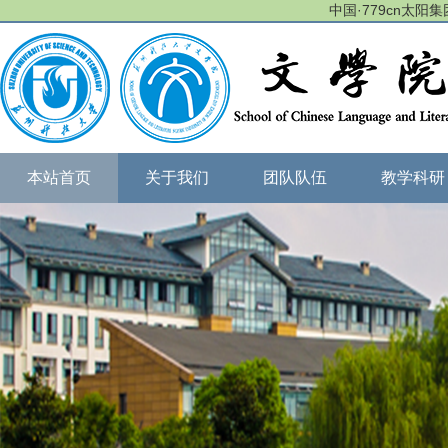
中国·779cn太阳集团(
本站首页
关于我们
团队队伍
教学科研