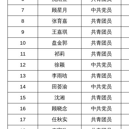
7
顾星月
中共党员
8
张育嘉
共青团员
9
王嘉琪
共青团员
10
盘金郭
共青团员
11
祁莉
共青团员
12
徐颖
中共党员
13
李雨唅
共青团员
14
田荟渝
中共党员
15
沈湘
共青团员
16
顾晓念
中共党员
17
任秋实
共青团员