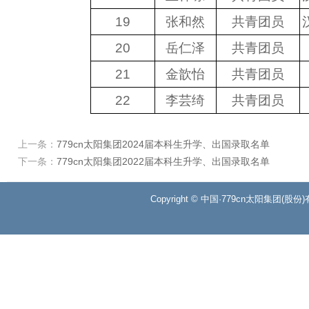
19
张和然
共青团员
20
岳仁泽
共青团员
21
金歆怡
共青团员
22
李芸绮
共青团员
上一条：
779cn太阳集团2024届本科生升学、出国录取名单
下一条：
779cn太阳集团2022届本科生升学、出国录取名单
Copyright © 中国·779cn太阳集团(股份)有限公