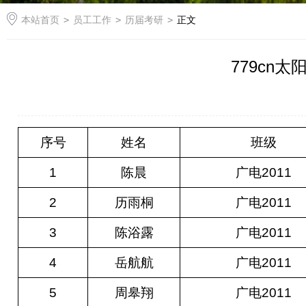
本站首页
>
员工工作
>
历届考研
>
正文
779cn
序号
姓名
班级
1
陈晨
广电2011
2
历雨桐
广电2011
3
陈浴露
广电2011
4
岳航航
广电2011
5
周皋翔
广电2011