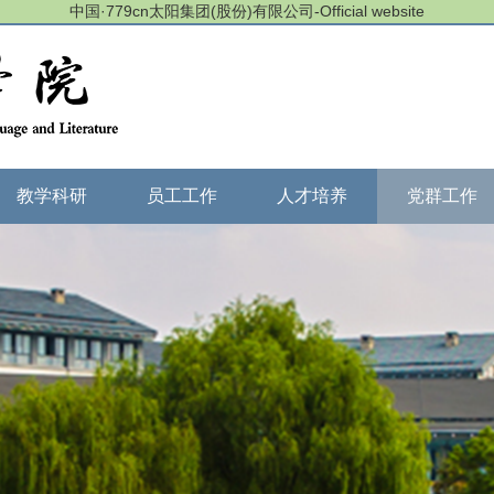
中国·779cn太阳集团(股份)有限公司-Official website
教学科研
员工工作
人才培养
党群工作