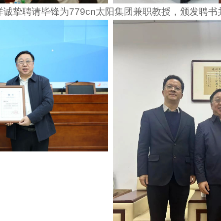
洋诚挚聘请毕锋为779cn太阳集团兼职教授，颁发聘