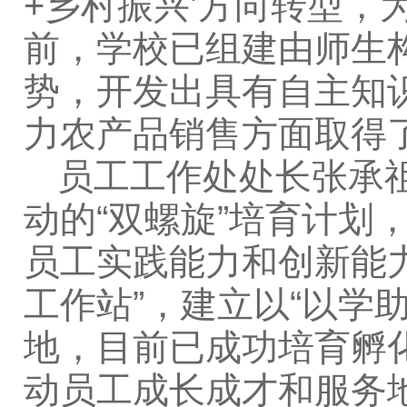
+乡村振兴’方向转型，
前，学校已组建由师生构
势，开发出具有自主知
力农产品销售方面取得
员工工作处处长张承
动的“双螺旋”培育计划，
员工实践能力和创新能
工作站”，建立以“以学
地，目前已成功培育孵
动员工成长成才和服务