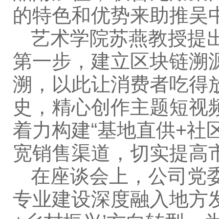
的特色和优势来助推吴
艺术学院苏燕教授提出
第一步，建立区块链溯
溯，以此让消费者吃得放
史，精心创作主题短视
着力构建“基地直供+社
宽销售渠道，切实提高
在座谈会上，公司党
专业建设深度融入地方