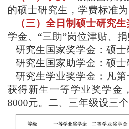
的硕士研究生，学费标准为
（三）全日制硕士研究生
学金、
“三助”岗位津贴、
研究生国家奖学金：硕士
研究生国家助学金：硕士
研究生学业奖学金：凡第
获得新生一等学业奖学金
8000元。二、三年级设三