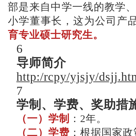
部是来自中学一线的教学、
小学董事长，这为公司产
育专业硕士研究生。
6
导师简介
http:/rcpy/yjsjy/dsjj.ht
7
学制、学费、奖助措
（一）学制
：
2年。
（二）学费
：根据国家政