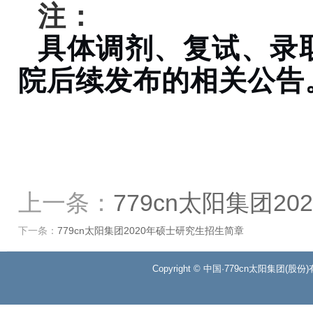
注：
具体调剂、复试、录
院后续发布的相关公告
上一条：
779cn太阳集团2
下一条：
779cn太阳集团2020年硕士研究生招生简章
Copyright © 中国·779cn太阳集团(股份)有限公