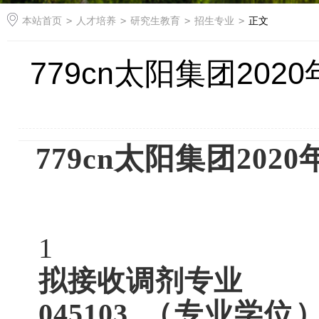
本站首页
>
人才培养
>
研究生教育
>
招生专业
>
正文
779cn太阳集团2
779cn太阳集团
20
1
拟接收调剂专业
045103 （专业