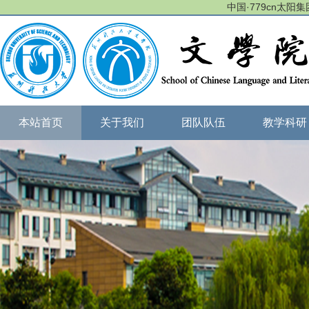
中国·779cn太阳集团(
本站首页
关于我们
团队队伍
教学科研