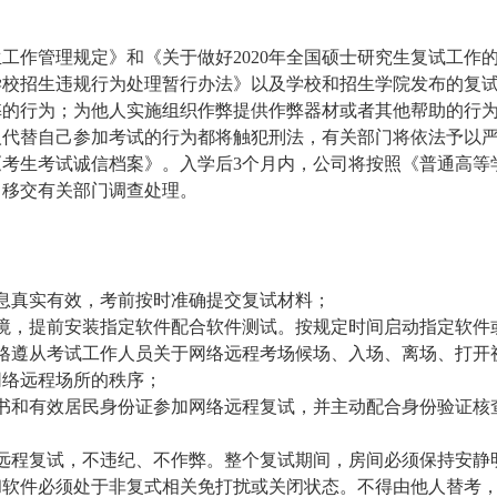
招生工作管理规定》和《关于做好2020年全国硕士研究生复试工
学校招生违规行为处理暂行办法》以及学校和招生学院发布的复
弊的行为；为他人实施组织作弊提供作弊器材或者其他帮助的行
人代替自己参加考试的行为都将触犯刑法，有关部门将依法予以
《考生考试诚信档案》。入学后
3个月内，公司将按照《普通高等
，移交有关部门调查处理。
息真实有效，考前按时准确提交复试材料；
境，提前安装指定软件配合软件测试。按规定时间启动指定软件
格遵从考试工作人员关于网络远程考场候场、入场、离场、打开
网络远程场所的秩序；
书和有效居民身份证参加网络远程复试，并主动配合身份验证核
远程复试，不违纪、不作弊。整个复试期间，房间必须保持安静
和软件必须处于非复式相关免打扰或关闭状态。不得由他人替考