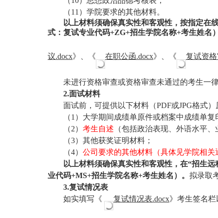
（
10）思想政治品德考核表；
（
11）学院要求的其他材料。
以上材料须确保真实性和客观性，按指定在
式：复试专业代码+ZG+招生学院名称+考生姓名
议
.docx
》、《
在职公函
.docx
》、《
复试资格
未进行资格审查或资格审查未通过的考生一
2.面试材料
面试前，可提供以下材料（
PDF或JPG格
（
1）大学期间成绩单原件或档案中成绩单复
（
2）
考生自述
（包括政治表现、外语水平、
（
3）其他获奖证明材料；
（
4）
公司要求的其他材料（具体见学院相关
以上材料须确保真实性和客观性，在
“招生远
业代码+MS+招生学院名称+考生姓名）。
拟录取
3.复试情况表
如实填写《
复试情况表
.docx
》考生签名栏