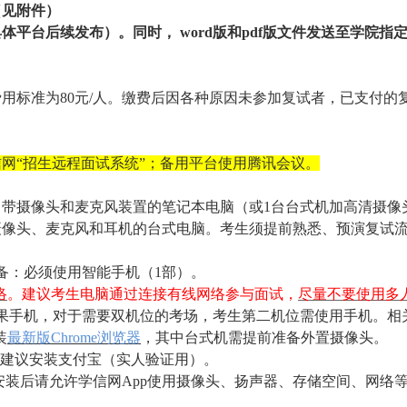
（见附件）
具体平台后续发布）。同时，
word版和pdf版文件发送至学院
费用标准为
80元/人。缴费后因各种原因未参加复试者，已支付的
信网
“招生远程面试系统”；备用平台使用腾讯会议。
自带摄像头和麦克风装置的笔记本电脑（或1台台式机加高清摄像
摄像头、麦克风和耳机的台式电脑。考生须提前熟悉、预演复试
备：必须使用智能手机（1部）。
络
。建议考生电脑通过连接有线网络参与面试，
尽量不要使用多
卓、苹果手机，对于需要双机位的考场，考生第二机位需使用手机。
装
最新版
Chrome浏览器
，其中台式机需提前准备外置摄像头。
建议安装支付宝（实人验证用）。
安装后请允许学信网
App使用摄像头、扬声器、存储空间、网络