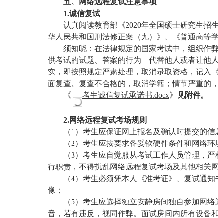
五、网络远程复试注意事项
1.诚信复试
认真阅读教育部《
2020年全国硕士研究生
华人民共和国刑法修正案（九）》、《普通高等
须知晓：在法律规定的国家考试中，组织作
供考试的试题、答案的行为；代替他人或者让他
实，即按照规定严肃处理，取消录取资格，记入
面复查。复查不合格的，取消学籍；情节严重的
《
考生诚信复试承诺书
.docx
》
见附件。
2.网络远程复试考场规则
（
1）考生应保证网上报名及确认时提交的信
（
2）考生应按要求备妥软硬件条件和网络环
（
3）考生应自觉服从考试工作人员管理，严
行职责，不得扰乱网络远程复试考场及其他相关
（
4）考生必须凭本人《准考证》、复试通知
像；
（
5）考生应选择独立安静房间独自参加网络
音，若有违反，视同作弊。面试房间内所有设备