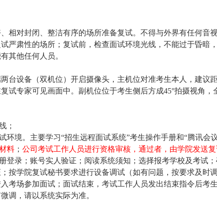
好、相对封闭、整洁有序的场所准备复试。不得与外界有任何音
复试严肃性的场所；复试前，检查面试环境光线，不能过于昏暗
能有其他任何人员。
端两台设备（双机位）开启摄像头，主机位对准考生本人，建议
复试专家可见画面中。副机位位于考生侧后方成45°拍摄视角，
线；
试环境。主要学习“招生远程面试系统”考生操作手册和“腾讯会
材料
；
公司考试工作人员进行资格审核，通过者，由学院发送复
注册登录；账号实人验证；阅读系统须知；选择报考学校及考试
证；按学院复试秘书要求进行设备调试（如有问题，按要求及时
进入考场参加面试；面试结束，考试工作人员发出结束指令后考
有微调，请以系统实际为准。