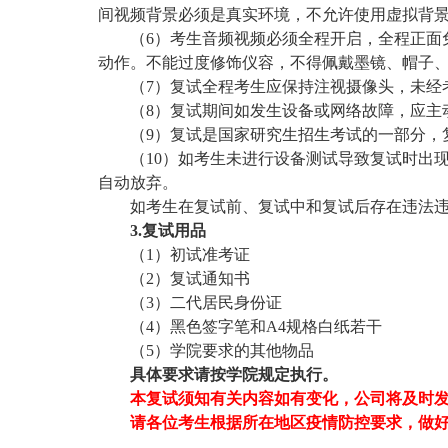
间视频背景必须是真实环境，不允许使用虚拟背
（
6）考生音频视频必须全程开启，全程正面
动作。不能过度修饰仪容，不得佩戴墨镜、帽子
（
7）复试全程考生应保持注视摄像头，未经
（
8）复试期间如发生设备或网络故障，应主
（
9）复试是国家研究生招生考试的一部分，
（
10）如考生未进行设备测试导致复试时出
自动放弃。
如考生在复试前、复试中和复试后存在违法
3.复试用品
（
1）初试准考证
（
2）复试通知书
（
3）二代居民身份证
（
4）黑色签字笔和A4规格白纸若干
（
5）学院要求的其他物品
具体要求请按学院规定执行。
本复试须知有关内容如有变化，公司将及时
请各位考生根据所在地区疫情防控要求，做