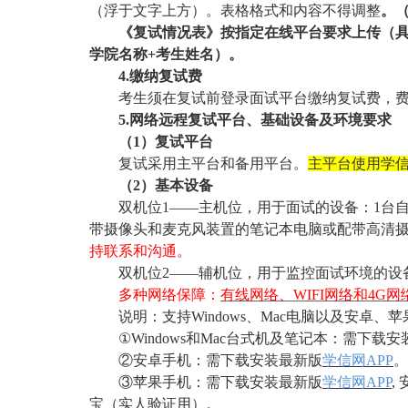
（浮于文字上方）。表格格式和内容不得调整
。
《复试情况表》按指定在线平台要求上传（
学院名称+考生姓名）。
4.缴纳复试费
考生须在复试前登录面试平台缴纳复试费，
5.网络远程复试平台、基础设备及环境要求
（
1）复试平台
复试采用主平台和备用平台。
主平台使用学
（
2）基本设备
双机位
1——主机位，用于面试的设备：1台
带摄像头和麦克风装置的笔记本电脑或配带高清
持联系和沟通。
双机位
2——辅机位，用于监控面试环境的设
多种网络保障：
有线网络、
WIFI网络和4G网
说明：支持
Windows、Mac电脑以及安
①Windows和Mac台式机及笔记本：需下载安
②安卓手机：需下载安装最新版
学信网
APP
。
③苹果手机：需下载安装最新版
学信网
APP
,
宝（实人验证用）。