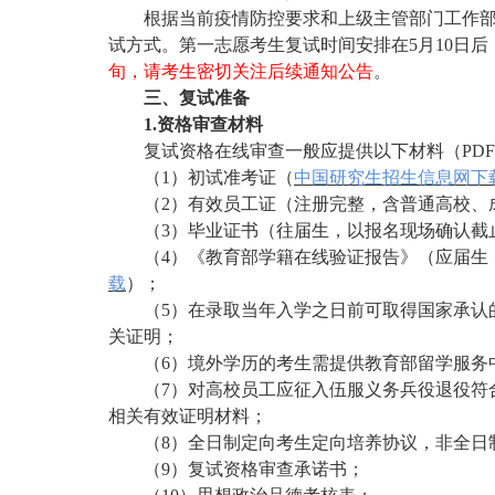
根据当前疫情防控要求和上级主管部门工作
试方式。第一志愿考生复试时间安排在
5月10日
旬，请考生密切关注后续通知公告
。
三、复试准备
1.资格审查材料
复试资格在线审查一般应提供以下材料（
PD
（
1）初试准考证（
中国研究生招生信息网下
（
2）有效员工证（注册完整，含普通高校、
（
3）毕业证书（往届生，以报名现场确认截
（
4）《教育部学籍在线验证报告》（应届生
载
）；
（
5）在录取当年入学之日前可取得国家承认
关证明；
（
6）境外学历的考生需提供教育部留学服务
（
7）对高校员工应征入伍服义务兵役退役符
相关有效证明材料；
（
8）全日制定向考生定向培养协议，非全日
（
9）复试资格审查承诺书；