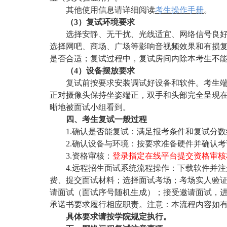
其他使用信息请详细阅读
考生操作手册
。
（
3）复试环境要求
选择安静、无干扰、光线适宜、网络信号良
选择网吧、商场、广场等影响音视频效果和有损
是否合适；复试过程中，复试房间内除本考生不
（
4）设备摆放要求
复试前按要求安装调试好设备和软件。考生
正对摄像头保持坐姿端正，双手和头部完全呈现在
晰地被面试小组看到。
四、考生复试一般过程
1.确认是否能复试：满足报考条件和复试分数
2.确认设备与环境：按要求准备硬件并确认考
3.资格审核：
登录指定在线平台提交资格审核
4.远程招生面试系统流程操作：下载软件并
费、提交面试材料；选择面试考场；考场实人验
请面试（面试序号随机生成）；接受邀请面试，
承诺书要求履行相应职责。注意：本流程内容如
具体要求请按学院规定执行。