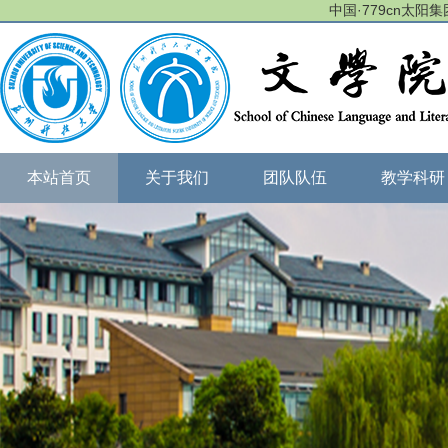
中国·779cn太阳集团(
本站首页
关于我们
团队队伍
教学科研