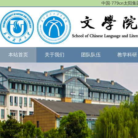
中国·779cn太阳集团(
本站首页
关于我们
团队队伍
教学科研