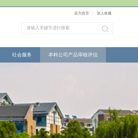
设为首页
|
加入收藏
社会服务
本科公司产品审核评估