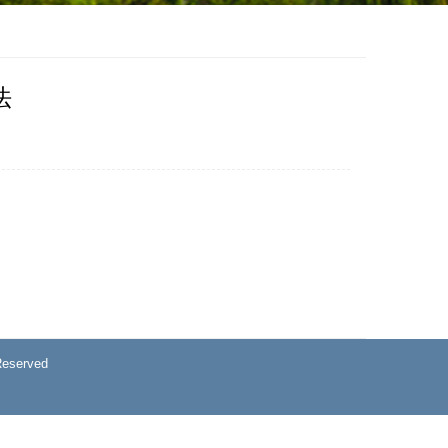
法
eserved