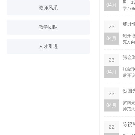
​男，
04月
教师风采
学77
鲍开
23
教学团队
鲍开恺
04月
究方向
人才引进
张金
23
​张金
04月
后开设
贺国
23
贺国光
04月
师范大
陈祝
22